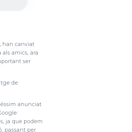
s, han canviat
 als amics, ara
mportant ser
atge de
uéssim anunciat
Google:
tes, ja que podem
ió, passant per