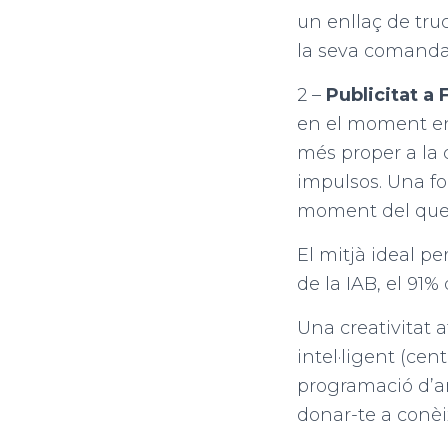
un enllaç de tru
la seva comanda
2 –
Publicitat a
en el moment en 
més proper a la 
impulsos. Una fo
moment del que
El mitjà ideal pe
de la IAB, el 91%
Una creativitat a
intel·ligent (ce
programació d’an
donar-te a conèix