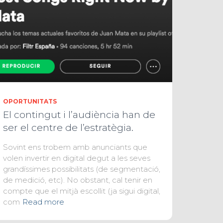
OPORTUNITATS
El contingut i l’audiència han de
ser el centre de l’estratègia.
Sovint ens trobem amb anunciants que
volen invertir en digital degut a les seves
grandíssimes possibilitats (de segmentació,
de medició, etc). No obstant, cal tenir en
compte que el mitjà escollit (ja sigui digital,
com
Read more