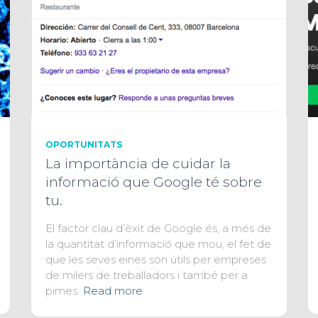
OPORTUNITATS
La importància de cuidar la
informació que Google té sobre
tu.
El factor clau d’èxit de Google és, a més de
la quantitat d’informació que mou, el fet de
que les seves eines son útils per empreses
de milers de treballadors i també per a
pimes.
Read more