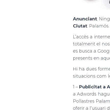
Anunciant
: Ning
Ciutat
: Palamós.
L’accès a intern
totalment el nos
es busca a Googl
presents en aque
Hi ha dues forme
situacions com l
1 –
Publicitat a
a Adwords hagué
Pollastres Palam
oferir a l’usuari