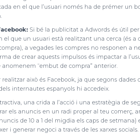
cada en el que l’usuari només ha de prémer un bot
.
 Facebook:
Si bé la publicitat a Adwords és útil per
el que un usuari està realitzant una cerca (és a 
compra), a vegades les compres no responen a ne
rma de crear aquests impulsos és impactar a l’us
 anomenem “embut de compra” anterior.
r realitzar això és Facebook, ja que segons dades d
 dels internautes espanyols hi accedeix.
tractiva, una crida a l’acció i una estratègia de 
ntrar els anuncis en un radi proper al teu comerç,
uncis de 10 a 1 del migdia els caps de setmana) 
er i generar negoci a través de les xarxes socials.