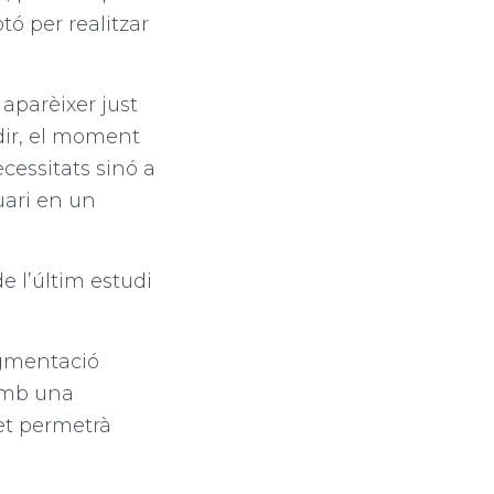
ó per realitzar
 aparèixer just
dir, el moment
cessitats sinó a
uari en un
e l’últim estudi
segmentació
 amb una
et permetrà