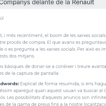
ú!
et, i més recentment, el boom de les xarxes social
tre procés de compra. El que avans es preguntava
e o es pregunta a les xarxes socials. Per això es i
sts dos mitjans.
s bàsiques de donar-se a conèixer i treure avant
es de la captura de pantalla:
 Adwords:
Explicat de forma resumida, si ens hag
ssim aparegut quan aquest usuari va buscar al 
ós. Les possibilitats d’aquests anuncis son infini
 des de la gama de preus fins a la nostre localitzac