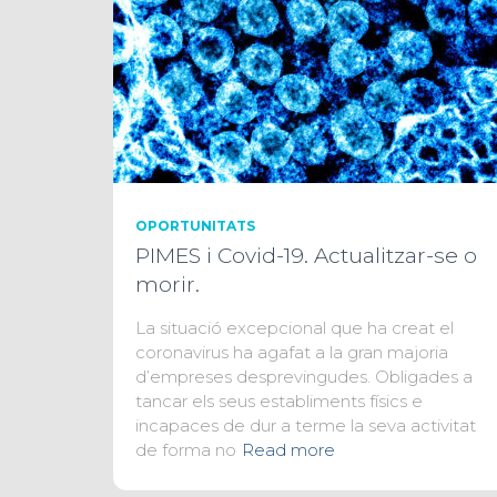
OPORTUNITATS
PIMES i Covid-19. Actualitzar-se o
morir.
La situació excepcional que ha creat el
coronavirus ha agafat a la gran majoria
d’empreses desprevingudes. Obligades a
tancar els seus establiments físics e
incapaces de dur a terme la seva activitat
de forma no
Read more